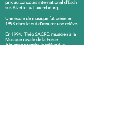
prix au concours international d’Esch-
sur-Alzette au Luxembourg.
Une école de musique fut créée en
1993 dans le but d'assurer une relève.
En 1994, Théo SACRE, musicien à la
Musique royale de la Force
Aérienne,prendra la relève à la
direction de notre phalange.
Sous sa direction , elle reçevra le prix
Camille SCHMIT en guise de
récompense pour son rôle dans le
domaine socio-culturel.
En 2010, elle accompagna Jo
Lemaire dans un tour de chant au
centre culturel d'Andenne.
En 2017, ce fut Pascal DEMAN qu'elle
accompagna lors du spectacle « Brel